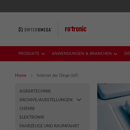
Skip
to
Content
PRODUKTE
ANWENDUNGEN & BRANCHEN
DI
Home
Internet der Dinge (IoT)
AGRARTECHNIK
ARCHIVE/AUSSTELLUNGEN
CHEMIE
ELEKTRONIK
FAHRZEUGE UND RAUMFAHRT