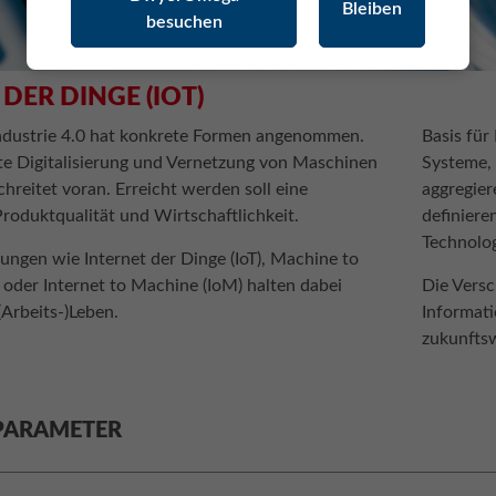
Bleiben
besuchen
DER DINGE (IOT)
Industrie 4.0 hat konkrete Formen angenommen.
Basis für
e Digitalisierung und Vernetzung von Maschinen
Systeme, 
hreitet voran. Erreicht werden soll eine
aggregier
Produktqualität und Wirtschaftlichkeit.
definiere
Technolog
ungen wie Internet der Dinge (IoT), Machine to
der Internet to Machine (IoM) halten dabei
Die Versc
(Arbeits-)Leben.
Informati
zukunfts
PARAMETER