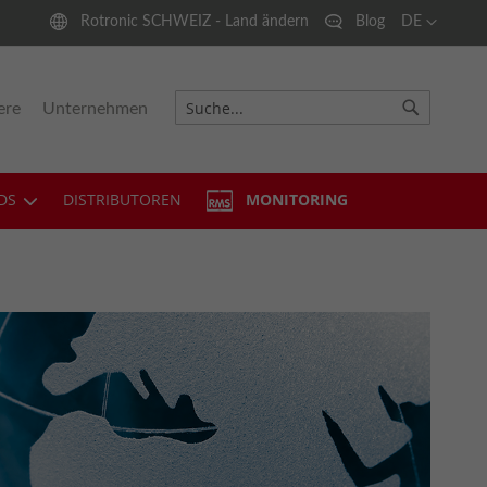
Language
Rotronic SCHWEIZ - Land ändern
Blog
DE
ere
Unternehmen
Suche
Suche
DS
DISTRIBUTOREN
MONITORING