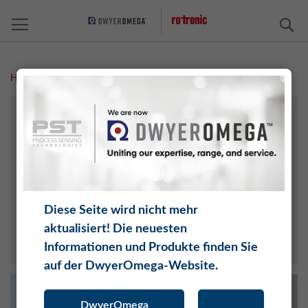
S
Home
Kalibrierseminare
PROJEKTPLANUNG
GXP SERVICES
KALIBRIERUNG
TRAINING
REPARATUR ANFRAGE
Diese Seite wird nicht mehr
SUPPORT ANFRAGE
aktualisiert! Die neuesten
TEC NOTES
Informationen und Produkte finden Sie
auf der DwyerOmega-Website.
DwyerOmega