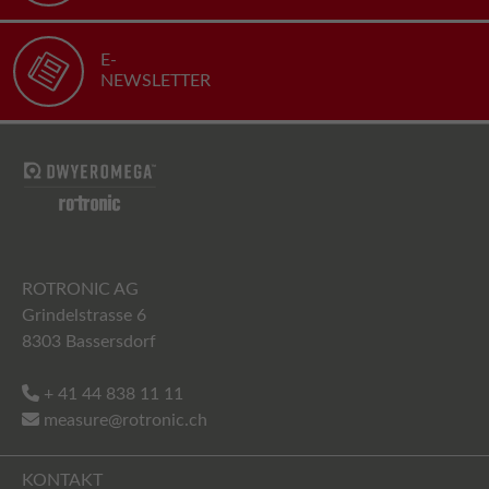
E-
NEWSLETTER
ROTRONIC AG
Grindelstrasse 6
8303 Bassersdorf
+ 41 44 838 11 11
measure@rotronic.ch
KONTAKT