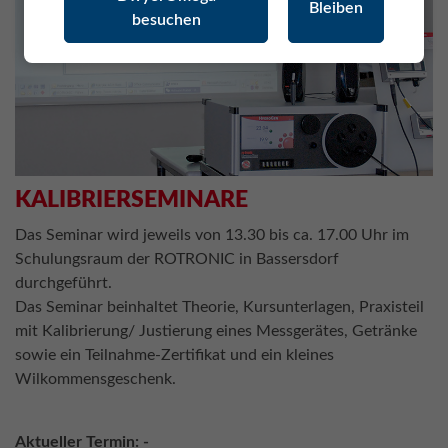
Bleiben
besuchen
KALIBRIERSEMINARE
Das Seminar wird jeweils von 13.30 bis ca. 17.00 Uhr im
Schulungsraum der ROTRONIC in Bassersdorf
durchgeführt.
Das Seminar beinhaltet Theorie, Kursunterlagen, Praxisteil
mit Kalibrierung/ Justierung eines Messgerätes, Getränke
sowie ein Teilnahme-Zertifikat und ein kleines
Wilkommensgeschenk.
Aktueller Termin: -