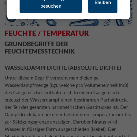
Bleiben
besuchen
FEUCHTE / TEMPERATUR
GRUNDBEGRIFFE DER
FEUCHTEMESSTECHNIK
WASSERDAMPFDICHTE (ABSOLUTE DICHTE)
Unter diesem Begriff versteht man diejenige
Wasserdampfmenge (kg), welche pro Volumeneinheit (m3)
des Gasgemisches enthalten ist. In einem Gasgemisch
erzeugt der Wasserdampf einen bestimmten Partialdruck,
der Teil des gesamten barometrischen Gasdruckes ist. Der
Dampfdruck kann bei einer bestimmten Temperatur nur bis
zur Sättigungsgrenze ansteigen. Darüber hinaus wird
Wasser in flüssiger Form ausgeschieden (Nebel). Der
Maximaldruck wird als Sättigungsdruck bezeichnet und ist