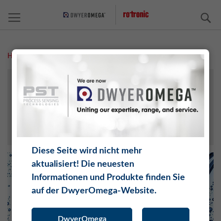
S
Home
Feuchte / Temperatur
PARAMETER
ANWENDERGESCHICHTEN
VIDEOS
FEUCHTERECHNER TH
Diese Seite wird nicht mehr
aktualisiert! Die neuesten
Informationen und Produkte finden Sie
auf der DwyerOmega-Website.
DwyerOmega