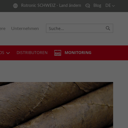
Language
Rotronic SCHWEIZ - Land ändern
Blog
DE
ere
Unternehmen
Suche
Suche
DS
DISTRIBUTOREN
MONITORING