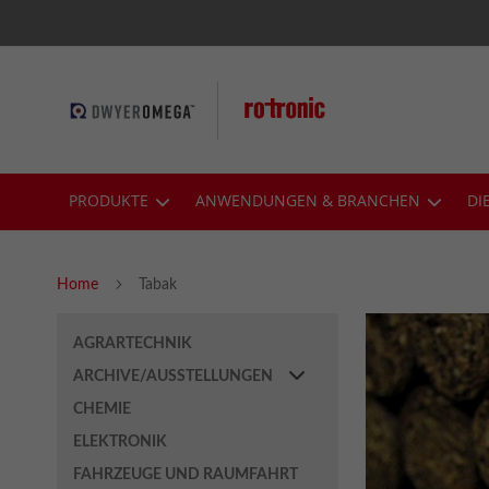
Skip
to
Content
PRODUKTE
ANWENDUNGEN & BRANCHEN
DI
Home
Tabak
AGRARTECHNIK
ARCHIVE/AUSSTELLUNGEN
CHEMIE
ELEKTRONIK
FAHRZEUGE UND RAUMFAHRT