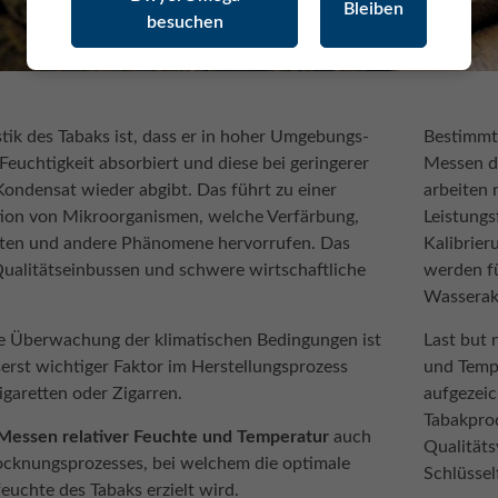
Bleiben
besuchen
stik des Tabaks ist, dass er in hoher Umgebungs-
Bestimmt 
Feuchtigkeit absorbiert und diese bei geringerer
Messen d
Kondensat wieder abgibt. Das führt zu einer
arbeiten 
ion von Mikroorganismen, welche Verfärbung,
Leistungs
kten und andere Phänomene hervorrufen. Das
Kalibrier
Qualitätseinbussen und schwere wirtschaftliche
werden f
Wasserakt
e Überwachung der klimatischen Bedingungen ist
Last but 
serst wichtiger Faktor im Herstellungsprozess
und Temp
igaretten oder Zigarren.
aufgezeic
Tabakpro
Messen relativer Feuchte und Temperatur
auch
Qualitäts
cknungsprozesses, bei welchem die optimale
Schlüssel
euchte des Tabaks erzielt wird.