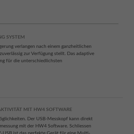
NG SYSTEM
gerung verlangen nach einem ganzheitlichen
erlässig zur Verfügung stellt. Das adaptive
g für die unterschiedlichsten
AKTIVITÄT MIT HW4 SOFTWARE
lichkeiten. Der USB-Messkopf kann direkt
smessung mit der HW4 Software. Schliessen
USB ist das perfekte Gerät für eine Multi-