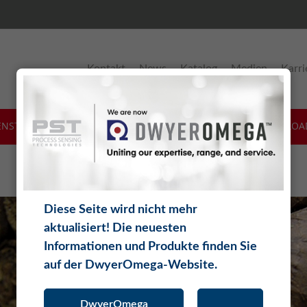
Kontakt
News
Katalog
Medien
Karri
ENSTLEISTUNGEN
SOFTWARE
THEORIE
DOWNLOA
Diese Seite wird nicht mehr
aktualisiert! Die neuesten
Informationen und Produkte finden Sie
auf der DwyerOmega-Website.
DwyerOmega