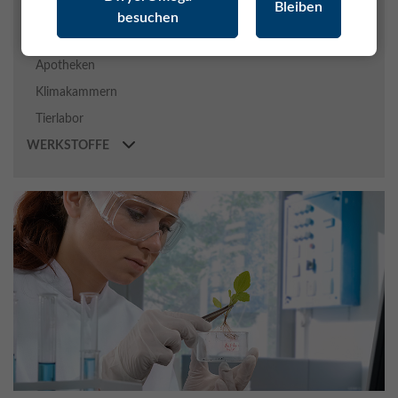
Bleiben
besuchen
METEOROLOGIE
PHARMA / BIOTECH
Apotheken
Klimakammern
Tierlabor
WERKSTOFFE