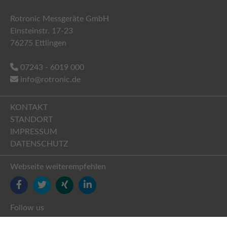
Rotronic Messgeräte GmbH
Einsteinstr. 17-23
76275 Ettlingen
07243 - 6019 000
info@rotronic.de
KONTAKT
STANDORT
IMPRESSUM
DATENSCHUTZ
Webseite weiterempfehlen
FACEBOOK
TWITTER
YOUTUBE
LINKEDIN
Follow us
FACEBOOK
TWITTER
XING
LINKEDIN
YOUTUBE