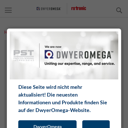
S
Home
Pharma / Biotech
AGRARTECHNIK
ARCHIVE/AUSSTELLUNGEN
CHEMIE
ELEKTRONIK
FAHRZEUGE UND RAUMFAHRT
Diese Seite wird nicht mehr
INTERNET DER DINGE (IOT)
aktualisiert! Die neuesten
KERAMIK UND ZIEGEL
Informationen und Produkte finden Sie
KLIMATECHNIK / HLK
auf der DwyerOmega-Website.
LEBENS- UND GENUSSMITTEL
MEDIZIN
DwyerOmega