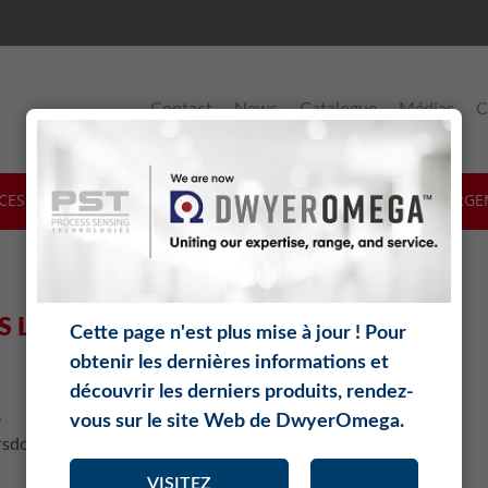
Contact
News
Catalogue
Médias
C
ICES & SUPPORT
LOGICIELS
THÉORIE
TÉLÉCHARGE
 LÉGALES
Cette page n'est plus mise à jour ! Pour
obtenir les dernières informations et
découvrir les derniers produits, rendez-
6
vous sur le site Web de DwyerOmega.
sdorf
VISITEZ