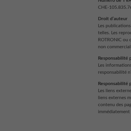
Numéro de TV
CHE-105.835.7
Droit d’auteur
Les publications
telles. Les repr
ROTRONIC ou de l
non commercial
Responsabilité 
Les information
responsabilité n
Responsabilité p
Les liens exter
liens externes m
contenu des page
immédiatement 