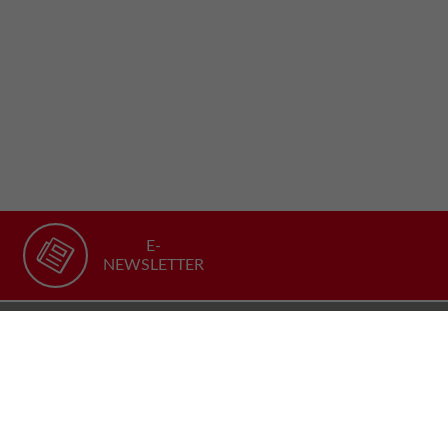
E-
NEWSLETTER
Recommander notre site
FACEBOOK
TWITTER
YOUTUBE
LINKEDIN
Follow us