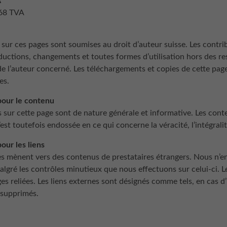
A
68 TVA
 sur ces pages sont soumises au droit d’auteur suisse. Les contr
oductions, changements et toutes formes d’utilisation hors des re
’auteur concerné. Les téléchargements et copies de cette page n
es.
pour le contenu
s sur cette page sont de nature générale et informative. Les co
’est toutefois endossée en ce qui concerne la véracité, l’intégralit
our les liens
nes mènent vers des contenus de prestataires étrangers. Nous n’
algré les contrôles minutieux que nous effectuons sur celui-ci. 
s reliées. Les liens externes sont désignés comme tels, en cas d’
supprimés.