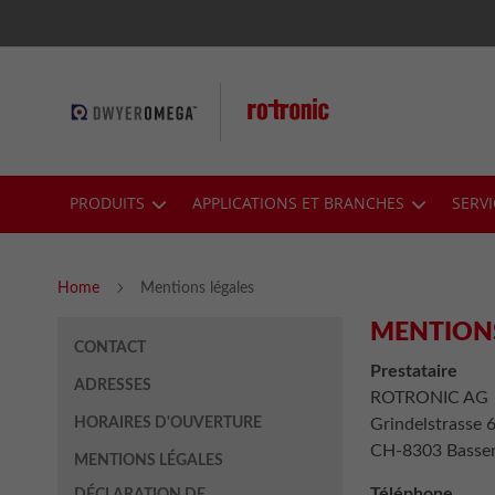
Skip
to
Content
PRODUITS
APPLICATIONS ET BRANCHES
SERV
Home
Mentions légales
MENTIONS
CONTACT
Prestataire
ADRESSES
ROTRONIC AG
HORAIRES D'OUVERTURE
Grindelstrasse 
CH-8303 Basser
MENTIONS LÉGALES
Téléphone