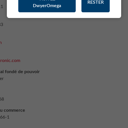
RESTER
DwyerOmega
11
83
h
tronic.com
al fondé de pouvoir
er
68
 du commerce
066-1