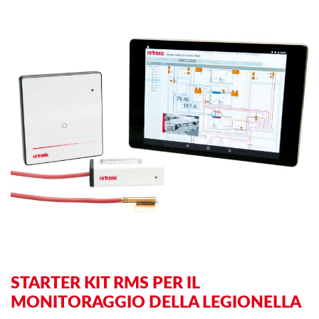
to
to
the
th
end
be
of
of
the
th
images
im
gallery
ga
STARTER KIT RMS PER IL
MONITORAGGIO DELLA LEGIONELLA