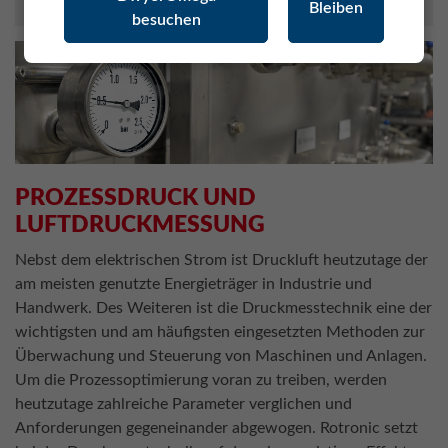
Bleiben
besuchen
PROZESSDRUCK UND
LUFTDRUCKMESSUNG
Nebst dem elektrischen Strom ist Druckluft heutzutage der
am meisten genutzte Energieträger in Industrie und
Handwerk. Des Weiteren ist die Druckmesstechnik eine der
wichtigsten und am häufigsten eingesetzten Methoden zur
Überwachung und Steuerung von Maschinen und Anlagen.
Um die Prozessoptimierung voran zu treiben, werden
heutzutage zahlreiche Parameter verglichen und
Anforderungen gegeneinander abgewogen. Rotronic setzt