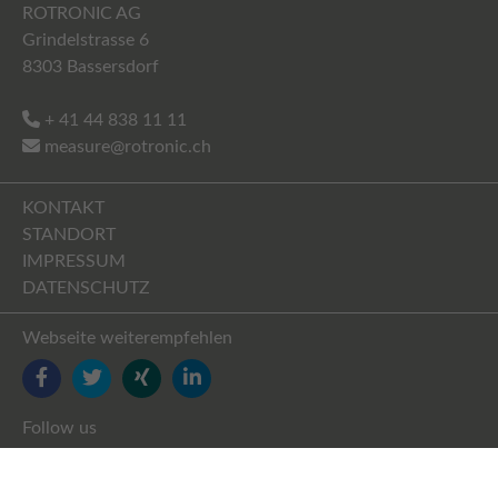
ROTRONIC AG
Grindelstrasse 6
8303 Bassersdorf
+ 41 44 838 11 11
measure@rotronic.ch
KONTAKT
STANDORT
IMPRESSUM
DATENSCHUTZ
Webseite weiterempfehlen
FACEBOOK
TWITTER
YOUTUBE
LINKEDIN
Follow us
FACEBOOK
TWITTER
XING
LINKEDIN
YOUTUBE