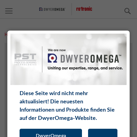
S
Home
Measurement Solutions
Druck
FEUCHTE
TEMPERATUR
CO2
DIFFERENZDRUCK
DRUCK
Diese Seite wird nicht mehr
WASSERAKTIVITÄT
aktualisiert! Die neuesten
TAUPUNKT
Informationen und Produkte finden Sie
O2
auf der DwyerOmega-Website.
SOFTWARE
MONITORING SYSTEM (RMS)
DwyerOmega