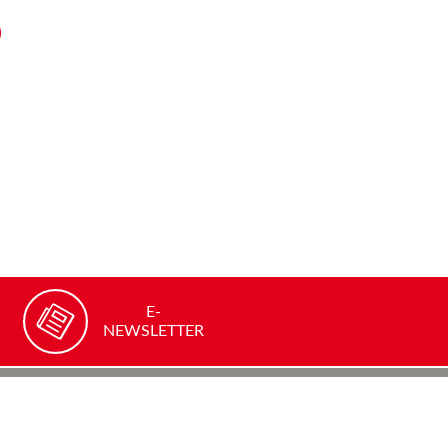
E-
NEWSLETTER
Webseite weiterempfehlen
FACEBOOK
TWITTER
YOUTUBE
LINKEDIN