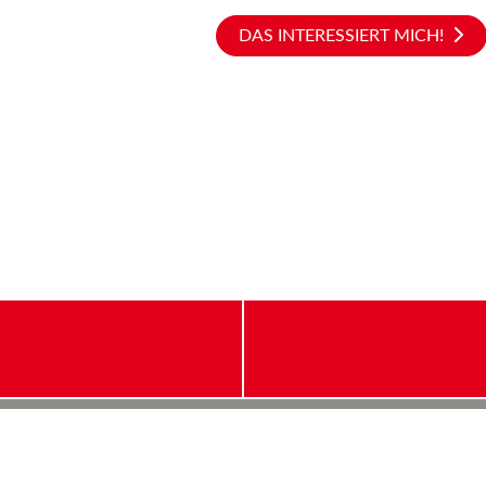
DAS INTERESSIERT MICH!
 AG
KONTAKT
sse 6
STANDORT