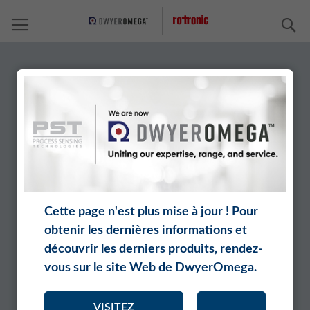
C
Cette page n'est plus mise à jour ! Pour
CETTE PAGE N'EST PLUS MISE A
obtenir les dernières informations et
découvrir les derniers produits, rendez-
JOUR
vous sur le site Web de DwyerOmega.
VISITEZ
VERS LE SITE DO