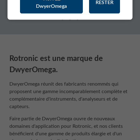
RESTER
DwyerOmega
Rotronic est une marque de
DwyerOmega.
DwyerOmega réunit des fabricants renommés qui
proposent une gamme incomparablement complète et
complémentaire d'instruments, d'analyseurs et de
capteurs.
Faire partie de DwyerOmega ouvre de nouveaux
domaines d'application pour Rotronic, et nos clients
bénéficient d'une gamme de produits élargie et d'un