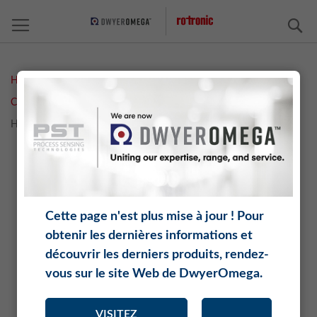
C
Home
Measurement Solutions
Humidité
Capteurs et filtres
Capteur à intégrer
HC2-IS25
HC2-IS25
Skip
Sk
to
to
the
th
end
be
Cette page n'est plus mise à jour ! Pour
of
of
obtenir les dernières informations et
the
th
images
im
découvrir les derniers produits, rendez-
gallery
ga
vous sur le site Web de DwyerOmega.
VISITEZ