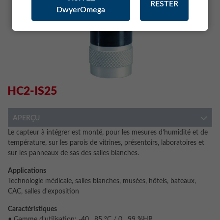
RESTER
DwyerOmega
HC2-IS25
APERÇU
Le capteur à intégrer est monté, pour les mesures d’humidité et de
température, sur les parois de vitrines, présentoirs, laboratoires et
sur les panneaux de sas des salles blanches.
Applications
Technologie médicale, salles blanches, musées, hôtels, bateaux,
CAC, salles d’exposition
Caractéristiques
• Gamme d’utilisation: -40…85 °C / 0…99 %HR