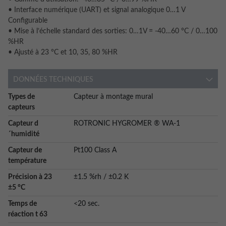
• Interface numérique (UART) et signal analogique 0…1 V
Configurable
• Mise à l’échelle standard des sorties: 0…1V = -40…60 °C / 0…100
%HR
• Ajusté à 23 °C et 10, 35, 80 %HR
DONNÉES TECHNIQUES
More
Types de
Capteur à montage mural
Information
capteurs
Capteur d
ROTRONIC HYGROMER ® WA-1
´humidité
Capteur de
Pt100 Class A
température
Précision à 23
±1.5 %rh / ±0.2 K
±5 °C
Temps de
<20 sec.
réaction t 63