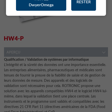
RESTER
DwyerOmega
HW4-P
APERÇU
Qualification / Validation de systèmes par informatique
L’intégrité et la sûreté des données ont une importance essentielle.
Les entreprises alimentaires, pharmaceutiques et médicales sont
tenues de fournir la preuve de la fiabilité de saisie et de gestion de
leurs données de mesure. Des appareils et des logiciels de
validation sont nécessaires pour cela. ROTRONIC propose une
solution avec les appareils compatibles HW4 et le logiciel HW4 lui-
même, dans lequel la validation tient une place centrale. Les
instruments et le programme sont validés et compatibles avec les
directives 21 CFR Part 11 (directives américaines de la FDA (Food