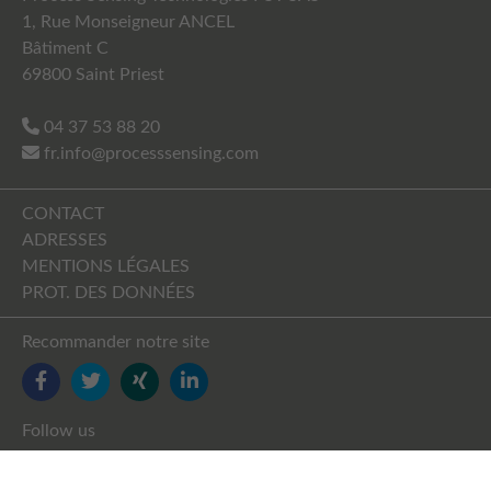
1, Rue Monseigneur ANCEL
Bâtiment C
69800 Saint Priest
04 37 53 88 20
fr.info@processsensing.com
CONTACT
ADRESSES
MENTIONS LÉGALES
PROT. DES DONNÉES
Recommander notre site
FACEBOOK
TWITTER
YOUTUBE
LINKEDIN
Follow us
FACEBOOK
TWITTER
XING
LINKEDIN
YOUTUBE