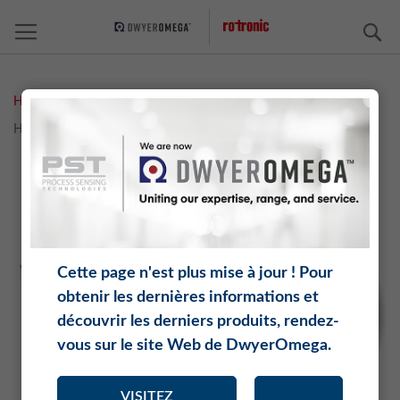
C
Home
Measurement Solutions
Logiciel
HW4-P
HW4-P
Skip
Sk
to
to
the
th
end
be
of
of
the
th
Cette page n'est plus mise à jour ! Pour
images
im
obtenir les dernières informations et
gallery
ga
découvrir les derniers produits, rendez-
vous sur le site Web de DwyerOmega.
VISITEZ