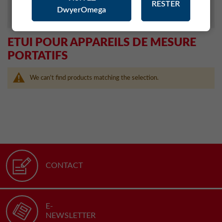
RESTER
DwyerOmega
MONITORING SYSTEM (RMS)
ETUI POUR APPAREILS DE MESURE
PORTATIFS
We can't find products matching the selection.
CONTACT
E-
NEWSLETTER