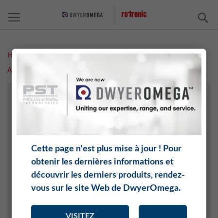
C
Home
Measurement Solutions
Humidité
Accessoires
Etui pour appareils de mesure portatifs
HUMIDITÉ
TEMPÉRATURE
CO2
PRESSION DIFFÉRENTIELLE
Cette page n'est plus mise à jour ! Pour
PRESSION
obtenir les dernières informations et
ACTIVITÉ DE L'EAU
découvrir les derniers produits, rendez-
POINT DE ROSÉE
vous sur le site Web de DwyerOmega.
O2
LOGICIEL
VISITEZ