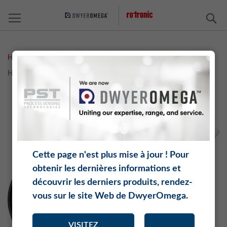
C
Home
Measurement Solutions
Température
HCD-S-MOD Modbus - Capteurs d'humidité et de température
Skip
Sk
to
to
the
th
end
be
of
of
the
th
Cette page n'est plus mise à jour ! Pour
images
im
obtenir les dernières informations et
gallery
ga
découvrir les derniers produits, rendez-
vous sur le site Web de DwyerOmega.
VISITEZ