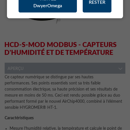
RESTER
DwyerOmega
HCD-S-MOD MODBUS - CAPTEURS
D'HUMIDITÉ ET DE TEMPÉRATURE
APERÇU
Ce capteur numérique se distingue par ses hautes
performances. Ses points essentiels sont sa très faible
consommation électrique, sa haute précision et ses résultats de
mesure en moins de 50 ms. Ceci est rendu possible grâce au duo
performant formé par le nouvel AirChip4000, combiné à l’élément
sensible HYGROMER® HT-1.
Caractéristiques
Mesure l’humidité relative, la température et calcule le point de