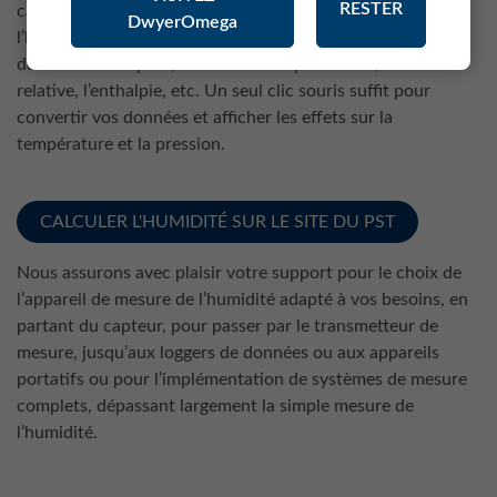
RESTER
calculer, avec une valeur donnée, différents paramètres de
DwyerOmega
l’humidité, tels que le point de rosée, le point de gel, la
densité de la vapeur, la teneur en vapeur d’eau, l’humidité
relative, l’enthalpie, etc. Un seul clic souris suffit pour
convertir vos données et afficher les effets sur la
température et la pression.
CALCULER L'HUMIDITÉ SUR LE SITE DU PST
Nous assurons avec plaisir votre support pour le choix de
l’appareil de mesure de l’humidité adapté à vos besoins, en
partant du capteur, pour passer par le transmetteur de
mesure, jusqu’aux loggers de données ou aux appareils
portatifs ou pour l’implémentation de systèmes de mesure
complets, dépassant largement la simple mesure de
l’humidité.