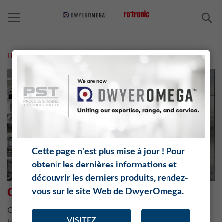
C
Home
Chambres climatisées
Cette page n'est plus mise à jour ! Pour
obtenir les dernières informations et
découvrir les derniers produits, rendez-
CHAMBRES CLIMATISÉES
vous sur le site Web de DwyerOmega.
Chambers for climatic tests, stability evaluation and plant
VISITEZ