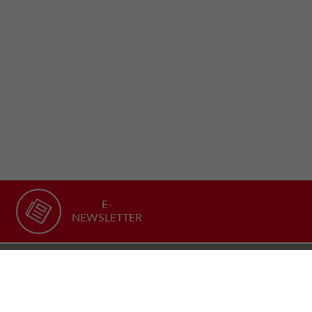
E-
NEWSLETTER
Consiglia il nostro sito
FACEBOOK
TWITTER
YOUTUBE
LINKEDIN