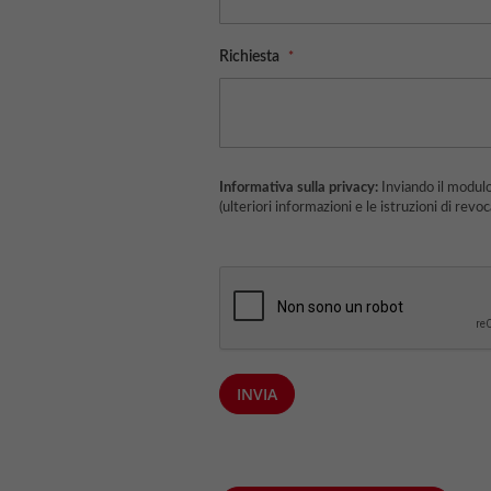
Richiesta
Informativa sulla privacy:
Inviando il modulo, accetti che i tuoi dati saranno utilizzati per elaborare la tua richiesta
(ulteriori informazioni e le istruzioni di rev
INVIA