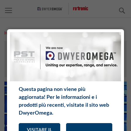
C
Home
Software MR
ROTRONIC MONITORING SYSTEM
HYGROSOFT
CALCOLATORE D’UMIDITÀ
Questa pagina non viene più
aggiornata! Per le informazioni e i
prodotti più recenti, visitate il sito web
DwyerOmega.
VISITARE IL