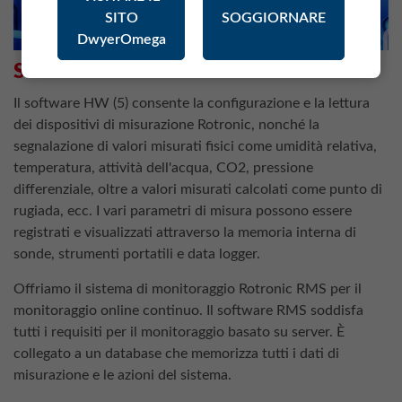
SITO
SOGGIORNARE
DwyerOmega
SOFTWARE
Il software HW (5) consente la configurazione e la lettura
dei dispositivi di misurazione Rotronic, nonché la
segnalazione di valori misurati fisici come umidità relativa,
temperatura, attività dell'acqua, CO2, pressione
differenziale, oltre a valori misurati calcolati come punto di
rugiada, ecc. I vari parametri di misura possono essere
registrati e visualizzati attraverso la memoria interna di
sonde, strumenti portatili e data logger.
Offriamo il sistema di monitoraggio Rotronic RMS per il
monitoraggio online continuo. Il software RMS soddisfa
tutti i requisiti per il monitoraggio basato su server. È
collegato a un database che memorizza tutti i dati di
misurazione e le azioni del sistema.