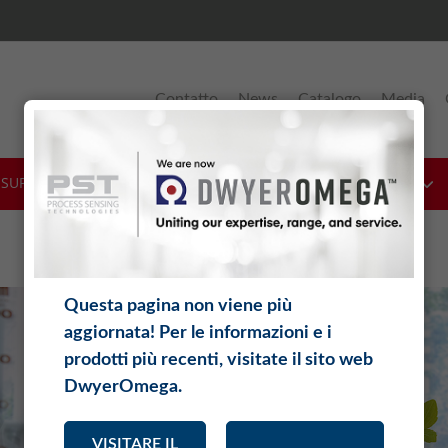
Contatto
News
Catalogo
Media
& SUPPORTO
SOFTWARE
TEORIA
DOWNLOADS
Questa pagina non viene più
aggiornata! Per le informazioni e i
prodotti più recenti, visitate il sito web
DwyerOmega.
VISITARE IL