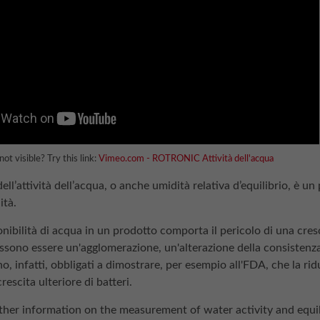
t visible? Try this link:
Vimeo.com - ROTRONIC Attività dell'acqua
ll’attività dell’acqua, o anche umidità relativa d’equilibrio, è un
ità.
onibilità di acqua in un prodotto comporta il pericolo di una cre
ono essere un'agglomerazione, un'alterazione della consistenza e
o, infatti, obbligati a dimostrare, per esempio all'FDA, che la rid
rescita ulteriore di batteri.
ther information on the measurement of water activity and equil