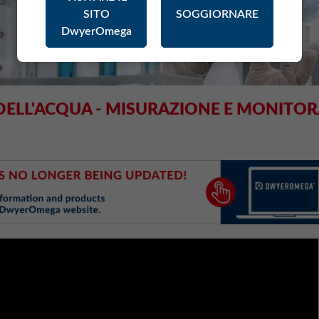
SITO
SOGGIORNARE
DwyerOmega
 DELL'ACQUA - MISURAZIONE E MONITO