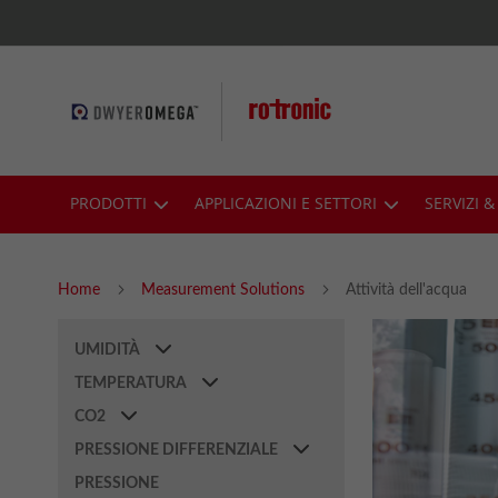
Skip
to
Content
PRODOTTI
APPLICAZIONI E SETTORI
SERVIZI 
Home
Measurement Solutions
Attività dell'acqua
UMIDITÀ
TEMPERATURA
CO2
PRESSIONE DIFFERENZIALE
PRESSIONE