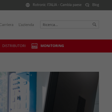
Rotronic ITALIA - Cambia paese
Blog
Carriera
L'azienda
Cerca
Cerca
DISTRIBUTORI
MONITORING