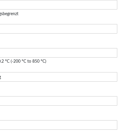
gsbegrenzt
 KB)
0.2 °C (-200 °C to 850 °C)
g