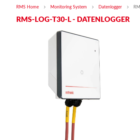
RMS Home
Monitoring System
Datenlogger
RM
RMS-LOG-T30-L - DATENLOGGER
Skip
Ski
to
to
the
the
end
beg
of
of
the
the
images
ima
gallery
gal