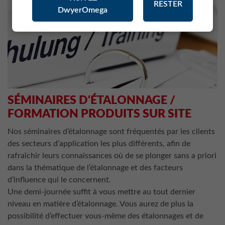
RESTER
DwyerOmega
SÉMINAIRES D'ÉTALONNAGE /
FORMATION PRODUITS SUR SITE
Nos séminaires d’étalonnage sont fréquentés par les clients
des secteurs d’application les plus différents, afin de
rafraîchir leurs connaissances où de se plonger sans a priori
dans la thématique de l’étalonnage et des facteurs
d’influence qui le concernent.
Une demi-journée suffit à vous mettre au tout dernier
niveau en matière d’étalonnage. Vous aurez de plus la
possibilité d’effectuer vous-même des étalonnages et de