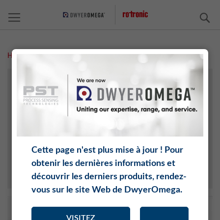
C
Home
Séminaires d'étalonnage / Formation produits sur site
PLANIFICATION DE PROJETS
SERVICES GXP
ÉTALONNAGE
FORMATION
SERVICE DE RÉPARATIONS
Cette page n'est plus mise à jour ! Pour
DEMANDE DE SUPPORT
obtenir les dernières informations et
TEC NOTES
découvrir les derniers produits, rendez-
vous sur le site Web de DwyerOmega.
VISITEZ