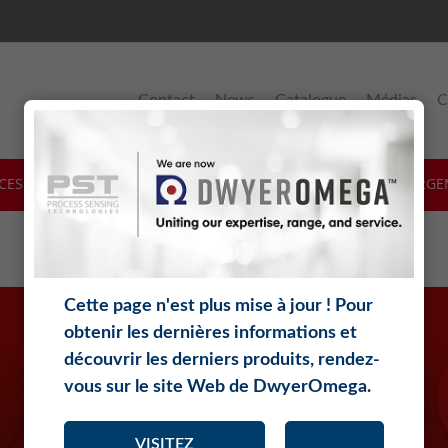
Contact
News
Catalogue
Médias
C
ICES & SUPPORT
LOGICIELS
THÉORIE
TÉLÉCHARGE
Cette page n'est plus mise à jour ! Pour
obtenir les dernières informations et
découvrir les derniers produits, rendez-
vous sur le site Web de DwyerOmega.
VISITEZ