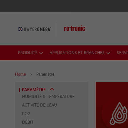
Skip
to
Content
PRODUITS
APPLICATIONS ET BRANCHES
SERV
Home
Paramètre
PARAMÈTRE
HUMIDITÉ & TEMPÉRATURE
ACTIVITÉ DE L’EAU
CO2
DÉBIT