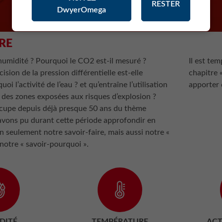
RESTER
DwyerOmega
RE
humidité ? Pourquoi le CO2 est-il mesuré ?
Il est te
sion de la pression différentielle est-elle
chapitre «
oi l’activité de l’eau ? et qu’entraîne l’utilisation
apporter 
 des zones exposées aux risques d’explosion ?
upe depuis déjà presque 50 ans du thème
avons pu durant cette période approfondir en
 seulement notre savoir-faire, mais aussi notre «
 notre « savoir-pourquoi ».
DITÉ
TEMPÉRATURE
ACT