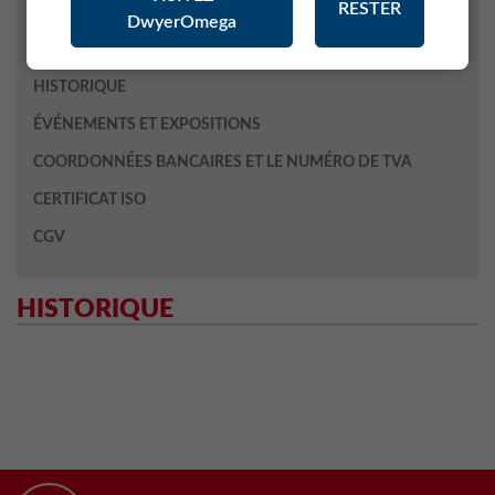
RESTER
Publicité / Presse
DwyerOmega
Assurance Qualité
HISTORIQUE
ÉVÉNEMENTS ET EXPOSITIONS
COORDONNÉES BANCAIRES ET LE NUMÉRO DE TVA
CERTIFICAT ISO
CGV
HISTORIQUE