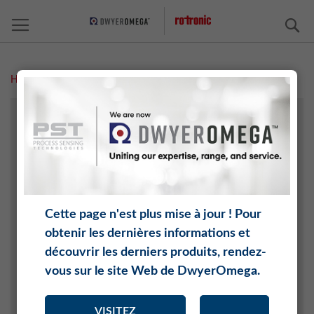
C
Home
Historique
A PROPOS DE ROTRONIC
MÉDIAS
NOUVELLES
Archives des nouvelles
Cette page n'est plus mise à jour ! Pour
CARRIÈRE
obtenir les dernières informations et
ORGANISATION
découvrir les derniers produits, rendez-
vous sur le site Web de DwyerOmega.
Conseil de surveillance
Direction
VISITEZ