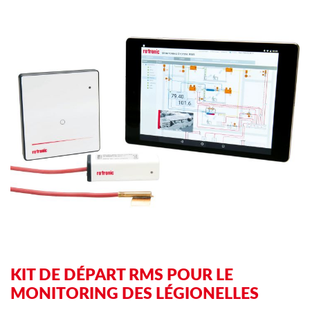
to
to
the
th
end
be
of
of
the
th
images
im
gallery
ga
KIT DE DÉPART RMS POUR LE
MONITORING DES LÉGIONELLES