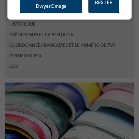
RESTER
Publicité / Presse
DwyerOmega
Assurance Qualité
HISTORIQUE
ÉVÉNEMENTS ET EXPOSITIONS
COORDONNÉES BANCAIRES ET LE NUMÉRO DE TVA
CERTIFICAT ISO
CGV