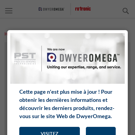
C
Home
Médias et presse
A PROPOS DE ROTRONIC
MÉDIAS
NOUVELLES
Archives des nouvelles
Cette page n'est plus mise à jour ! Pour
CARRIÈRE
obtenir les dernières informations et
ORGANISATION
découvrir les derniers produits, rendez-
vous sur le site Web de DwyerOmega.
Conseil de surveillance
Direction
VISITEZ