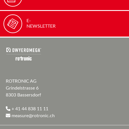
E-
NEWSLETTER
ROTRONIC AG
Grindelstrasse 6
8303 Bassersdorf
+ 41 44 838 11 11
measure@rotronic.ch