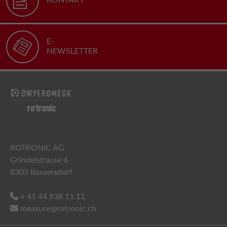
E-
NEWSLETTER
ROTRONIC AG
Grindelstrasse 6
8303 Bassersdorf
+ 41 44 838 11 11
measure@rotronic.ch