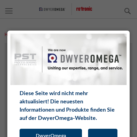
S
Home
Organisation
ÜBER ROTRONIC
MEDIEN
NEWS
News Archiv
Diese Seite wird nicht mehr
ORGANISATION
aktualisiert! Die neuesten
Verwaltungsrat
Informationen und Produkte finden Sie
auf der DwyerOmega-Website.
Geschäftsleitung
Kommunikation
DwyerOmega