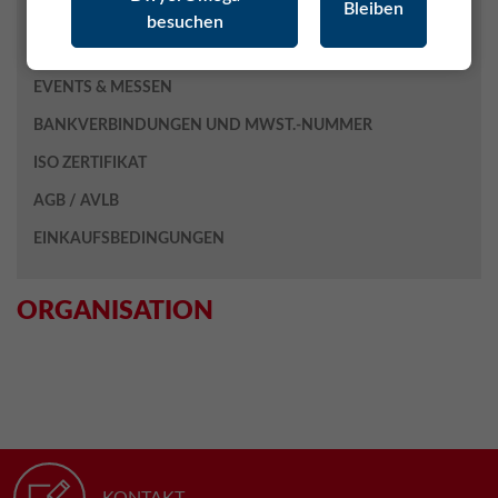
Bleiben
Qualitätssicherung
besuchen
GESCHICHTE
EVENTS & MESSEN
BANKVERBINDUNGEN UND MWST.-NUMMER
ISO ZERTIFIKAT
AGB / AVLB
EINKAUFSBEDINGUNGEN
ORGANISATION
KONTAKT