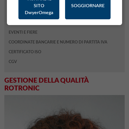
Pubblicità / Stampa
SITO
SOGGIORNARE
DwyerOmega
Gestione della qualità
STORIA
EVENTI E FIERE
COORDINATE BANCARIE E NUMERO DI PARTITA IVA
CERTIFICATO ISO
CGV
GESTIONE DELLA QUALITÀ
ROTRONIC