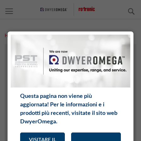
C
Home
Gestione della qualità
L'AZIENDA
MEDIA
NOVITÀ
Archivio Novità
Questa pagina non viene più
CARRIERA
aggiornata! Per le informazioni e i
ORGANIZZAZIONE
prodotti più recenti, visitate il sito web
DwyerOmega.
Consiglio di Amministrazione
Gestione
VISITARE IL