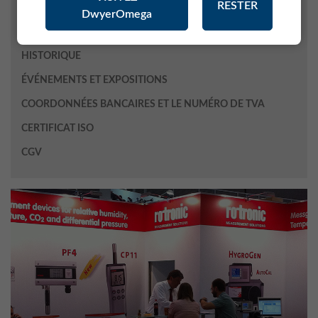
RESTER
Publicité / Presse
DwyerOmega
Assurance Qualité
HISTORIQUE
ÉVÉNEMENTS ET EXPOSITIONS
COORDONNÉES BANCAIRES ET LE NUMÉRO DE TVA
CERTIFICAT ISO
CGV