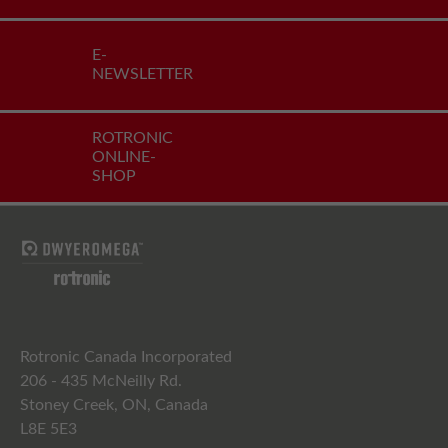
E-
NEWSLETTER
ROTRONIC
ONLINE-
SHOP
Rotronic Canada Incorporated
206 - 435 McNeilly Rd.
Stoney Creek, ON, Canada
L8E 5E3