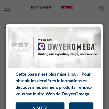
C
Home
Événements et expositions
A PROPOS DE ROTRONIC
MÉDIAS
NOUVELLES
Archives des nouvelles
Cette page n'est plus mise à jour ! Pour
CARRIÈRE
obtenir les dernières informations et
ORGANISATION
découvrir les derniers produits, rendez-
vous sur le site Web de DwyerOmega.
Conseil de surveillance
Direction
VISITEZ