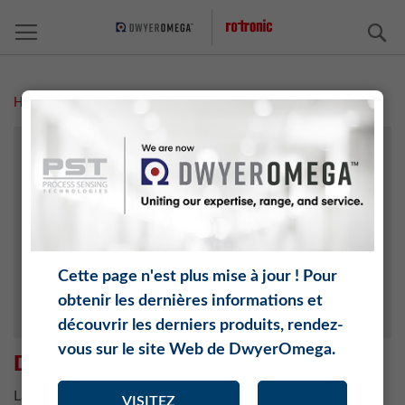
C
Home
Déclaration de confidentialité
CONTACT
ADRESSES SUISSE
HORAIRES D'OUVERTURE
MENTIONS LÉGALES
DÉCLARATION DE CONFIDENTIALITÉ
Cette page n'est plus mise à jour ! Pour
obtenir les dernières informations et
VOS PARTENAIRES
découvrir les derniers produits, rendez-
vous sur le site Web de DwyerOmega.
DÉCLARATION DE CONFIDENTIALITÉ
La présente déclaration de confidentialité vous explique la
VISITEZ