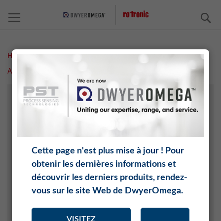
C
Home
Measurement Solutions
Humidité
Accessoires
Support de bureau / Coffret de transport
HUMIDITÉ
TEMPÉRATURE
CO2
PRESSION DIFFÉRENTIELLE
Cette page n'est plus mise à jour ! Pour
PRESSION
obtenir les dernières informations et
ACTIVITÉ DE L'EAU
découvrir les derniers produits, rendez-
POINT DE ROSÉE
vous sur le site Web de DwyerOmega.
O2
LOGICIEL
VISITEZ