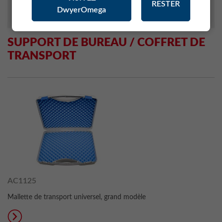
RESTER
DwyerOmega
MONITORING SYSTEM (RMS)
SUPPORT DE BUREAU / COFFRET DE
TRANSPORT
AC1125
Mallette de transport universel, grand modèle