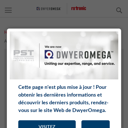
C
Home
Measurement Solutions
Activité de l'eau
Accessoires
HUMIDITÉ
TEMPÉRATURE
CO2
PRESSION DIFFÉRENTIELLE
Cette page n'est plus mise à jour ! Pour
PRESSION
obtenir les dernières informations et
ACTIVITÉ DE L'EAU
découvrir les derniers produits, rendez-
POINT DE ROSÉE
vous sur le site Web de DwyerOmega.
O2
LOGICIEL
VISITEZ