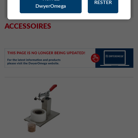
RESTER
DwyerOmega
MONITORING SYSTEM (RMS)
ACCESSOIRES