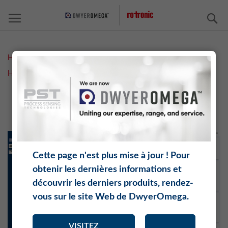
C
Home
Measurement Solutions
Logiciel
HygroSoft
HygroSoft Software
HygroSoft Software
Skip
Sk
to
to
the
th
end
be
of
of
the
th
Cette page n'est plus mise à jour ! Pour
images
im
obtenir les dernières informations et
gallery
ga
découvrir les derniers produits, rendez-
vous sur le site Web de DwyerOmega.
VISITEZ