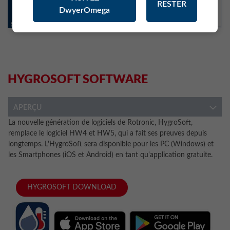
RESTER
DwyerOmega
HYGROSOFT SOFTWARE
APERÇU
La nouvelle génération de logiciels de Rotronic, HygroSoft,
remplace le logiciel HW4 et HW5, qui a fait ses preuves depuis
longtemps. L'HygroSoft sera disponible pour les PC (Windows) et
les Smartphones (iOS et Android) en tant qu'application gratuite.
HYGROSOFT DOWNLOAD