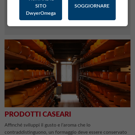
SITO
SOGGIORNARE
METEOROLOGIA
DwyerOmega
INDUSTRIA FARMACEUTICA
MATERIALI
PRODOTTI CASEARI
Affinché sviluppi il gusto e l'aroma che lo
contraddistinguono, un formaggio deve essere conservato