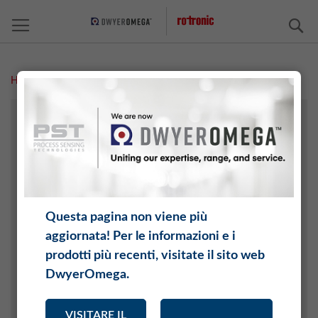
C
Home
Prodotti caseari
TECNOLOGIA AGRICOLA
ARCHIVI / ESPOSIZIONI
SETTORE CHIMICO
SETTORE ELETTRONICO
INDUSTRIA AUTOMOBILISTICA E AEROSPAZIALE
Questa pagina non viene più
INTERNET DELLE COSE (IOT)
aggiornata! Per le informazioni e i
CERAMICHE E MATTONI
prodotti più recenti, visitate il sito web
TECNOLOGIA DI CLIMATIZZAZIONE
DwyerOmega.
ALIMENTARI
MEDICINA
VISITARE IL