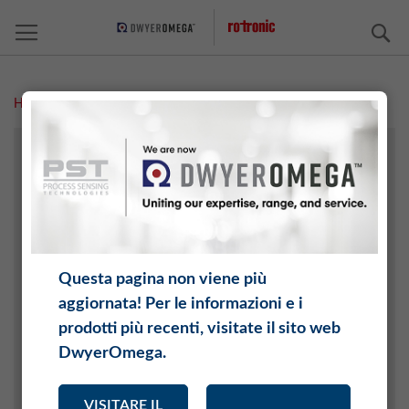
C
Home
Gomma
TECNOLOGIA AGRICOLA
ARCHIVI / ESPOSIZIONI
SETTORE CHIMICO
SETTORE ELETTRONICO
INDUSTRIA AUTOMOBILISTICA E AEROSPAZIALE
Questa pagina non viene più
INTERNET DELLE COSE (IOT)
aggiornata! Per le informazioni e i
CERAMICHE E MATTONI
prodotti più recenti, visitate il sito web
TECNOLOGIA DI CLIMATIZZAZIONE
DwyerOmega.
ALIMENTARI
MEDICINA
VISITARE IL