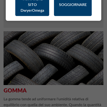
SITO
SOGGIORNARE
METEOROLOGIA
DwyerOmega
INDUSTRIA FARMACEUTICA
MATERIALI
GOMMA
La gomma tende ad uniformare l'umidità relativa di
equilibrio con quella del suo ambiente. Quando la quantità