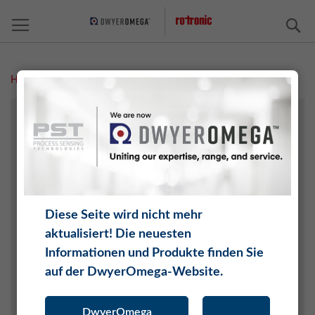
S
Home
Forensik/Gerichtsmedizin
AGRARTECHNIK
ARCHIVE/AUSSTELLUNGEN
CHEMIE
ELEKTRONIK
FAHRZEUGE UND RAUMFAHRT
Diese Seite wird nicht mehr
INTERNET DER DINGE (IOT)
aktualisiert! Die neuesten
KERAMIK UND ZIEGEL
Informationen und Produkte finden Sie
KLIMATECHNIK / HLK
auf der DwyerOmega-Website.
LEBENS- UND GENUSSMITTEL
MEDIZIN
DwyerOmega