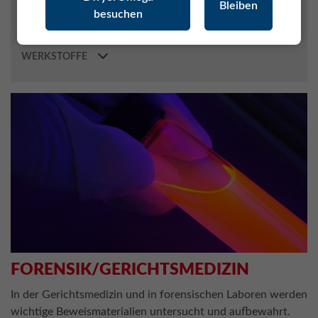
Bleiben
besuchen
METEOROLOGIE
PHARMA / BIOTECH
WERKSTOFFE
FORENSIK/GERICHTSMEDIZIN
In der Gerichtsmedizin und in forensischen Laboren werden
wichtige Beweismaterialien untersucht und aufbewahrt.