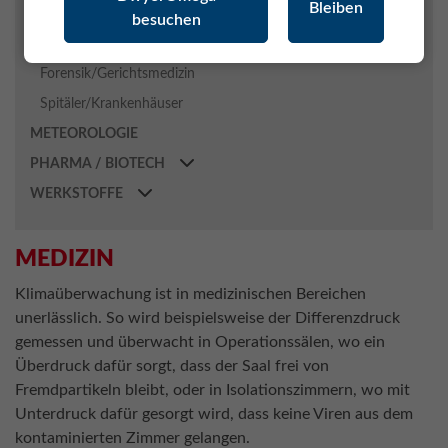
Bleiben
Blut- und Gewebebanken
besuchen
In-Vitro Fertilisation
Forensik/Gerichtsmedizin
Spitäler/Krankenhäuser
METEOROLOGIE
PHARMA / BIOTECH
WERKSTOFFE
MEDIZIN
Klimaüberwachung ist in medizinischen Bereichen
unerlässlich. So wird beispielsweise der Differenzdruck
gemessen und überwacht in Operationssälen, wo ein
Überdruck dafür sorgt, dass der Saal frei von
Fremdpartikeln bleibt, oder in Isolationszimmern, wo mit
Unterdruck dafür gesorgt wird, dass keine Viren aus dem
kontaminierten Zimmer gelangen.