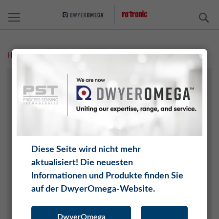
S
Home
Medizin
AGRARTECHNIK
ARCHIVE/AUSSTELLUNGEN
CHEMIE
ELEKTRONIK
FAHRZEUGE UND RAUMFAHRT
Diese Seite wird nicht mehr
INTERNET DER DINGE (IOT)
aktualisiert! Die neuesten
KERAMIK UND ZIEGEL
Informationen und Produkte finden Sie
KLIMATECHNIK / HLK
auf der DwyerOmega-Website.
LEBENS- UND GENUSSMITTEL
MEDIZIN
DwyerOmega