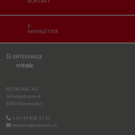
KONTAKT
E-
NEWSLETTER
ROTRONIC AG
Grindelstrasse 6
8303 Bassersdorf
+ 41 44 838 11 11
measure@rotronic.ch