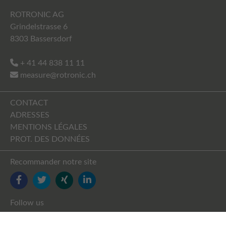
ROTRONIC AG
Grindelstrasse 6
8303 Bassersdorf
+ 41 44 838 11 11
measure@rotronic.ch
CONTACT
ADRESSES
MENTIONS LÉGALES
PROT. DES DONNÉES
Recommander notre site
FACEBOOK
TWITTER
YOUTUBE
LINKEDIN
Follow us
FACEBOOK
TWITTER
XING
LINKEDIN
YOUTUBE