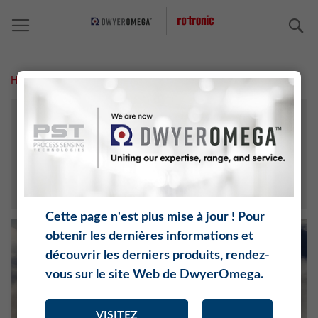
C
Home
Point de rosée
PARAMÈTRE
RÉCIT D‘UTILISATEUR
VIDÉOS
CALCULATEUR D'HUMIDITÉ
Cette page n'est plus mise à jour ! Pour
obtenir les dernières informations et
découvrir les derniers produits, rendez-
vous sur le site Web de DwyerOmega.
VISITEZ