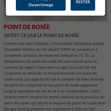
RESTER
DwyerOmega
POINT DE ROSÉE
QU’EST-CE QUE LE POINT DE ROSÉE
Comme son nom l’indique, c’est le point climatique auquel
l’humidité relative de l’air atteint 100% et commence à
condenser. Le point de rosée est indiqué en °C Td. La
température du point de rosée est une mesure pour le
contenu de vapeur d’eau dans un gaz. Lorsque l’air est
comprimé ou détendu, la température de son point de
rosée varie. La capacité de l’air à contenir de l’eau diminue
lorsqu’il est comprimé et son point de rosée augmente
jusqu’à saturation de cet air et à sa condensation. Cette
relation induit l’emploi du terme «mesure de la pression du
point de rosée» qui décrit la mesure du point de rosée dans
des gaz dont la pression est supérieure à celle de l’air