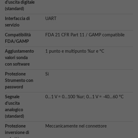
d'uscita digitale
(standard)
Interfaccia di
UART
servizio
Compatibilità
FDA 21 CFR Part 11 / GAMP compatibile
FDA/GAMP
Aggiustamento
1 punto e multipunto %ur e °C
valori sonda
con software
Protezione
Sì
Strumento con
password
Segnale
0…1 V = 0…100 %ur; 0…1 V = -40…60 °C
d'uscita
analogico
(standard)
Protezione
Meccanicamente nel connettore
inversione di