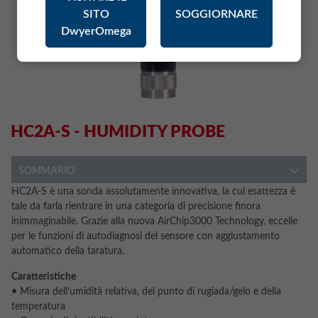
SITO
SOGGIORNARE
DwyerOmega
HC2A-S - HUMIDITY PROBE
SOMMARIO
HC2A-S è una sonda assolutamente innovativa, la cui esattezza è
tale da farla rientrare in una categoria di precisione finora
inimmaginabile. Grazie alla nuova AirChip3000 Technology, eccelle
per le funzioni di autodiagnosi del sensore con aggiustamento
automatico della taratura.
Caratteristiche
• Misura dell’umidità relativa, del punto di rugiada/gelo e della
temperatura