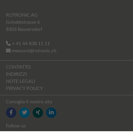
ROTRONIC AG
Grindelstrasse 6
8303 Bassersdorf
+ 41 44 838 11 11
measure@rotronic.ch
CONTATTO
INDIRIZZI
NOTE LEGALI
PRIVACY POLICY
Consiglia il nostro sito
FACEBOOK
TWITTER
YOUTUBE
LINKEDIN
Follow us