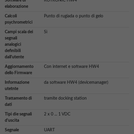
Software di
ROTRONIC HW4
elaborazione
Calcoli
Punto di rugiada o punto di gelo
psychrometrici
Campi scala dei
Sì
segnali
analogici
definibili
dall'utente
Aggiornamento
Con internet e software HW4
dello Firmware
Informazione
da software HW4 (devicemanager)
utetnte
Trattamento di
tramite docking station
dati
Tipi die segnali
2 x 0 ... 1 VDC
d'uscita
Segnale
UART