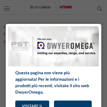
C
Home
Measurement Solutions
Umidità
Sonde e filtri
Sonde standard e ad alta precisione
HC2A-S - Humidity Probe
HC2A-S - Humidity Probe
Skip
Sk
to
to
the
th
end
be
Questa pagina non viene più
of
of
aggiornata! Per le informazioni e i
the
th
images
im
prodotti più recenti, visitate il sito web
gallery
ga
DwyerOmega.
VISITARE IL