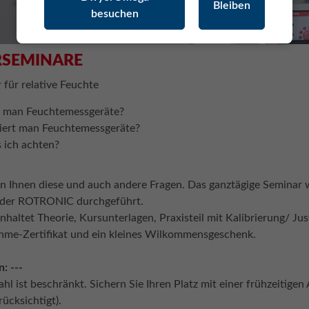
Bleiben
besuchen
RSEMINARE
 für relative Feuchte
rt man Feuchtemessgeräte?
iert man Feuchtemessgeräte?
 ich achten?
 Ihnen diese und auch andere Fragen. Das ganztägige Seminar wi
der ROTRONIC durchgeführt.
nhaltet Theorie, Kursunterlagen, Praxisteil mit Kalibrierung/ J
ahme-Zertifikat und ein kleines Wilkommensgeschenk.
: ---
ahl ist beschränkt. Sichern Sie Ihren Platz mit einer frühzeiti
ücksichtigt).