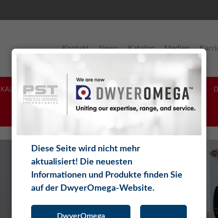
Kontakt
News
Katalog
Medien
Karri
KALIBRIERUNG & SUPPORT
SOFTWARE
THEORIE
Diese Seite wird nicht mehr
aktualisiert! Die neuesten
Informationen und Produkte finden Sie
auf der DwyerOmega-Website.
DwyerOmega