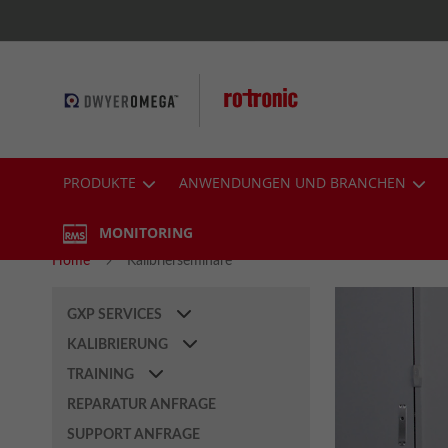
Skip
to
Content
PRODUKTE
ANWENDUNGEN UND BRANCHEN
MONITORING
Home
Kalibrierseminare
GXP SERVICES
KALIBRIERUNG
TRAINING
REPARATUR ANFRAGE
SUPPORT ANFRAGE