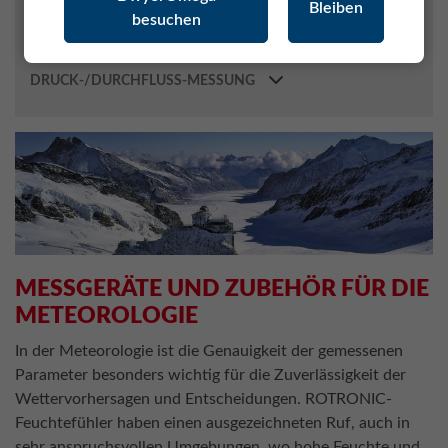
Bleiben
besuchen
MONITORING SYSTEM (RMS)
ROLINE SPEZIALMESSGERÄTE
DRUCK-/DURCHFLUSS-MESSUNG
MESSGERÄTE UND ZUBEHÖR FÜR DIE
METEOROLOGIE
In der Meteorologie ist die Genauigkeit der gemessenen
Parameter besonders wichtig für die Zuverlässigkeit der
Wettervorhersagen und Entscheidungen. ROTRONIC-
Feuchtefühler haben einen ausgezeichneten Ruf, auch in
sehr anspruchsvollen Umgebungen, wo hohe Feuchte und