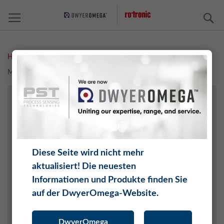
S
Home
Measurement Solutions
Feuchte
Meteorologie
FEUCHTE
TEMPERATUR
CO2
DIFFERENZDRUCK
Diese Seite wird nicht mehr
DRUCK
aktualisiert! Die neuesten
WASSERAKTIVITÄT
Informationen und Produkte finden Sie
TAUPUNKT
auf der DwyerOmega-Website.
O2
SOFTWARE
DwyerOmega