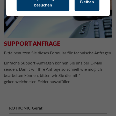
Bleiben
besuchen
SUPPORT ANFRAGE
Bitte benutzen Sie dieses Formular für technische Anfragen.
Einfache Support-Anfragen können Sie uns per E-Mail
senden. Damit wir Ihre Anfrage so schnell wie möglich
bearbeiten können, bitten wir Sie die mit *
gekennzeichneten Felder auszufüllen.
ROTRONIC Gerät