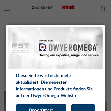
S
Home
Support Anfrage MR
GXP SERVICES
KALIBRIERUNG
TRAINING
REPARATUR ANFRAGE
SUPPORT ANFRAGE
Diese Seite wird nicht mehr
TEC NOTES
aktualisiert! Die neuesten
Informationen und Produkte finden Sie
auf der DwyerOmega-Website.
DwyerOmega