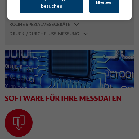
Bleiben
besuchen
HygroSoft
MONITORING SYSTEM (RMS)
ROLINE SPEZIALMESSGERÄTE
DRUCK-/DURCHFLUSS-MESSUNG
SOFTWARE FÜR IHRE MESSDATEN