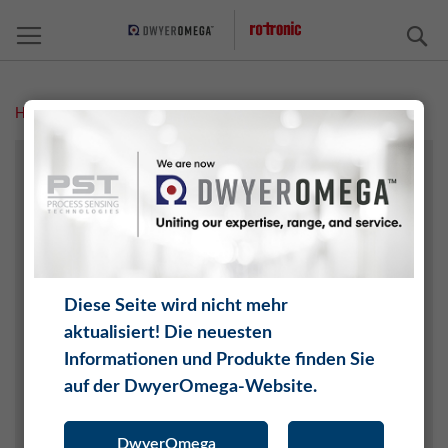
S
Home
Measurement Solutions
Software
FEUCHTE
TEMPERATUR
CO2
DIFFERENZDRUCK
DRUCK
Diese Seite wird nicht mehr
WASSERAKTIVITÄT
aktualisiert! Die neuesten
TAUPUNKT
Informationen und Produkte finden Sie
O2
auf der DwyerOmega-Website.
SOFTWARE
HW5
DwyerOmega