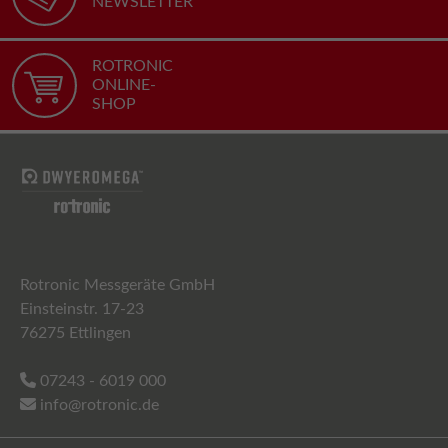
NEWSLETTER
ROTRONIC
ONLINE-
SHOP
Rotronic Messgeräte GmbH
Einsteinstr. 17-23
76275 Ettlingen
07243 - 6019 000
info@rotronic.de