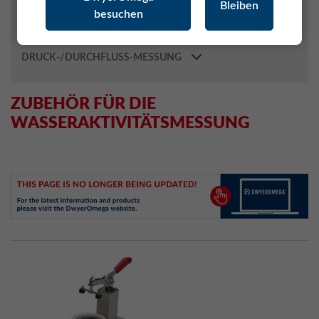
Bleiben
besuchen
MONITORING SYSTEM (RMS)
ROLINE SPEZIALMESSGERÄTE
DRUCK-/DURCHFLUSS-MESSUNG
ZUBEHÖR FÜR DIE
WASSERAKTIVITÄTSMESSUNG