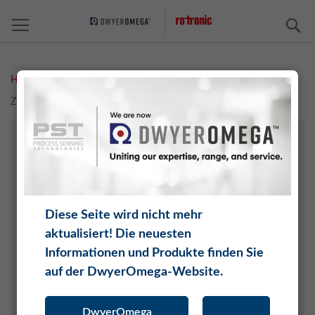
S
Home
Measurement Solutions
Wasseraktivität
Zubehör
FEUCHTE
TEMPERATUR
CO2
DIFFERENZDRUCK
Diese Seite wird nicht mehr
DRUCK
aktualisiert! Die neuesten
WASSERAKTIVITÄT
Informationen und Produkte finden Sie
TAUPUNKT
auf der DwyerOmega-Website.
O2
SOFTWARE
DwyerOmega