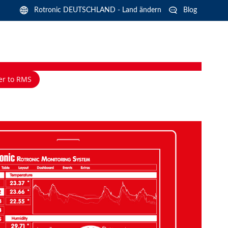
Langua
Rotronic DEUTSCHLAND - Land ändern
Blog
er to RMS