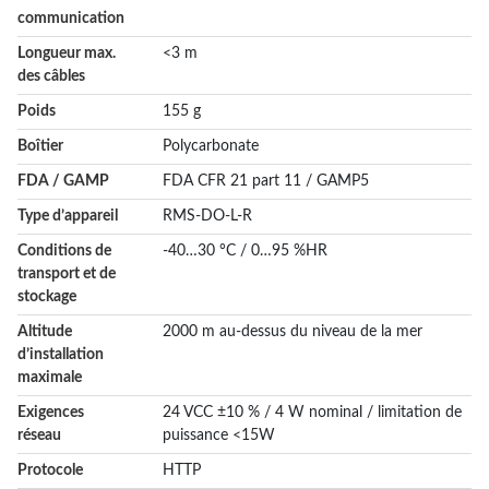
communication
Longueur max.
<3 m
des câbles
Poids
155 g
Boîtier
Polycarbonate
FDA / GAMP
FDA CFR 21 part 11 / GAMP5
Type d’appareil
RMS-DO-L-R
Conditions de
-40…30 °C / 0…95 %HR
transport et de
stockage
Altitude
2000 m au-dessus du niveau de la mer
d’installation
maximale
Exigences
24 VCC ±10 % / 4 W nominal / limitation de
réseau
puissance <15W
Protocole
HTTP