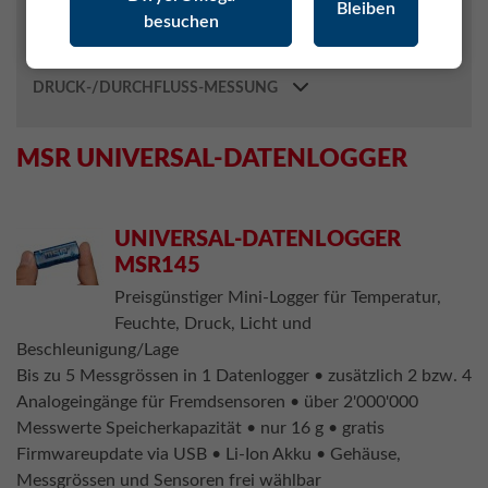
Bleiben
besuchen
MONITORING SYSTEM (RMS)
ROLINE SPEZIALMESSGERÄTE
DRUCK-/DURCHFLUSS-MESSUNG
MSR UNIVERSAL-DATENLOGGER
UNIVERSAL-DATENLOGGER
MSR145
Preisgünstiger Mini-Logger für Temperatur,
Feuchte, Druck, Licht und
Beschleunigung/Lage
Bis zu 5 Messgrössen in 1 Datenlogger • zusätzlich 2 bzw. 4
Analogeingänge für Fremdsensoren • über 2'000'000
Messwerte Speicherkapazität • nur 16 g • gratis
Firmwareupdate via USB • Li-Ion Akku • Gehäuse,
Messgrössen und Sensoren frei wählbar