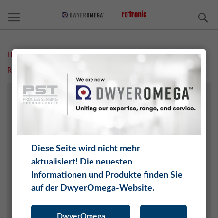
S
Home
Measurement Solutions
ROLINE Spezialmessgeräte
MSR Universal-Datenlogger
FEUCHTE
TEMPERATUR
CO2
DIFFERENZDRUCK
Diese Seite wird nicht mehr
DRUCK
aktualisiert! Die neuesten
WASSERAKTIVITÄT
Informationen und Produkte finden Sie
TAUPUNKT
auf der DwyerOmega-Website.
O2
SOFTWARE
DwyerOmega