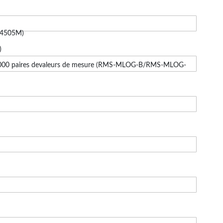
 RMS
14505M)
)
3’000 paires devaleurs de mesure (RMS-MLOG-B/RMS-MLOG-