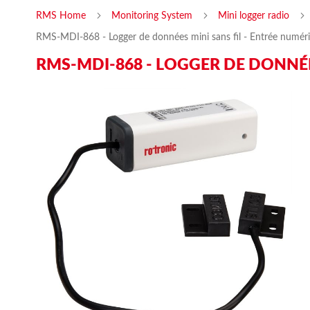
RMS Home
Monitoring System
Mini logger radio
RMS-MDI-868 - Logger de données mini sans fil - Entrée numér
RMS-MDI-868 - LOGGER DE DONNÉE
Skip
Ski
to
to
the
the
end
beg
of
of
the
the
images
ima
gallery
gal