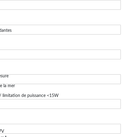
dantes
esure
e la mer
 limitation de puissance <15W
7V