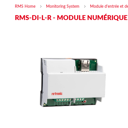
RMS Home
Monitoring System
Module d'entrée et d
RMS-DI-L-R - MODULE NUMÉRIQUE
Skip
Ski
to
to
the
the
end
beg
of
of
the
the
images
ima
gallery
gal