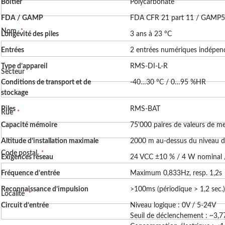
Boîtier
Polycarbonate
Sécurité et automatisation
2022-11-07 11:19:38
Contrôle direct d’accès
FDA / GAMP
FDA CFR 21 part 11 / GAMP5
Compatible avec :
Nom
Longévité des piles
3 ans à 23 °C
RMS-Config
Entrées
2 entrées numériques indépen
RMS-WEB On-Premise
Type d’appareil
RMS-DI-L-R
Solutions RMS-CLD SaaS
Secteur
Conditions de transport et de
-40…30 °C / 0…95 %HR
stockage
Piles
RMS-BAT
Rue
Capacité mémoire
75'000 paires de valeurs de m
Altitude d’installation maximale
2000 m au-dessus du niveau d
Code postal
Exigences réseau
24 VCC ±10 % / 4 W nominal /
Fréquence d’entrée
Maximum 0,833Hz, resp. 1,2s
Reconnaissance d’impulsion
>100ms (périodique > 1,2 sec.)
Localité
Circuit d’entrée
Niveau logique : 0V / 5-24V
Seuil de déclenchement : ~3,7