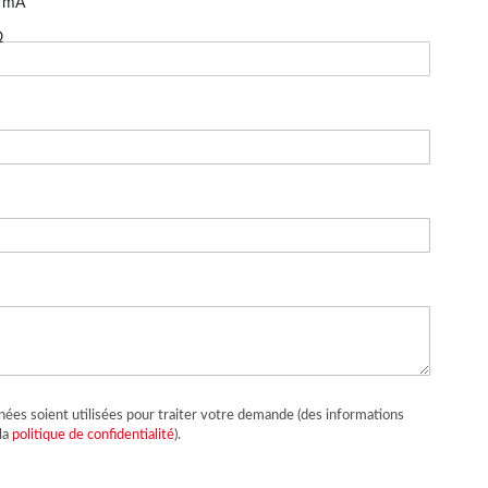
1 mA
Ω
ées soient utilisées pour traiter votre demande (des informations
la
politique de confidentialité
).