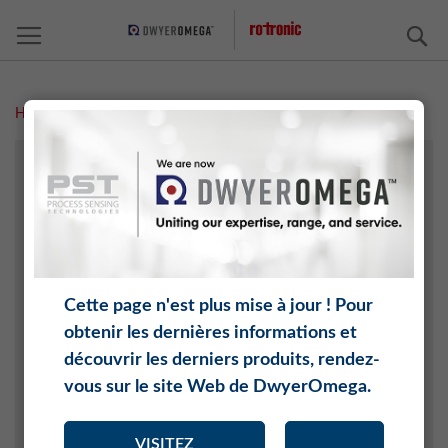
C
Home
Technologie agricole
TECHNOLOGIE AGRICOLE
ARCHIVE/EXPOSITIONS
CHIMIE
ÉLECTRONIQUE
INDUSTRIE AÉROSPATIALE ET AUTOMOBILE
Cette page n'est plus mise à jour ! Pour
INTERNET DES OBJETS (IOT)
obtenir les dernières informations et
CÉRAMIQUE ET BRIQUE
découvrir les derniers produits, rendez-
GÉNIE CLIMATIQUE
vous sur le site Web de DwyerOmega.
PRODUITS ALIMENTAIRES
MÉDECINE
VISITEZ